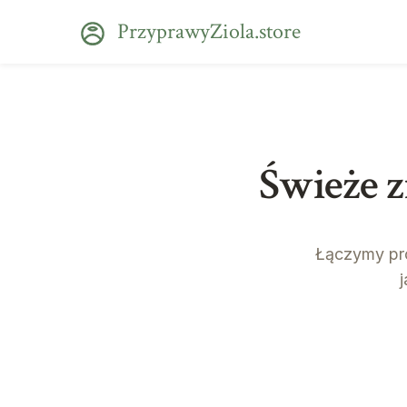
PrzyprawyZiola.store
Świeże z
Łączymy pro