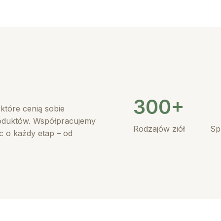
300+
które cenią sobie
roduktów. Współpracujemy
Rodzajów ziół
Sp
 o każdy etap – od