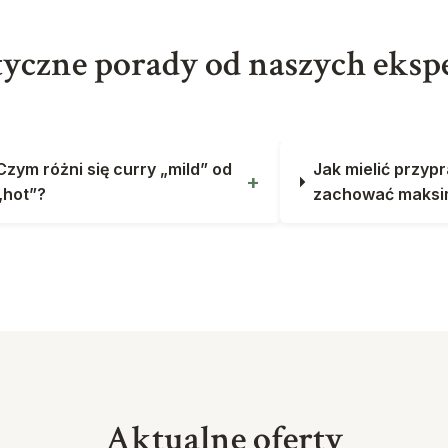
yczne porady od naszych eks
Czym różni się curry „mild” od
Jak mielić przyp
„hot”?
zachować maks
Aktualne oferty