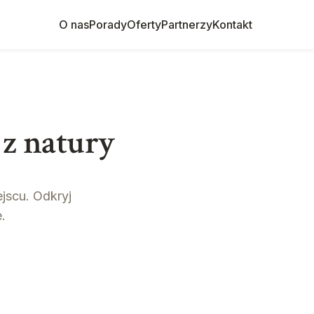
O nas
Porady
Oferty
Partnerzy
Kontakt
 z natury
jscu. Odkryj
.