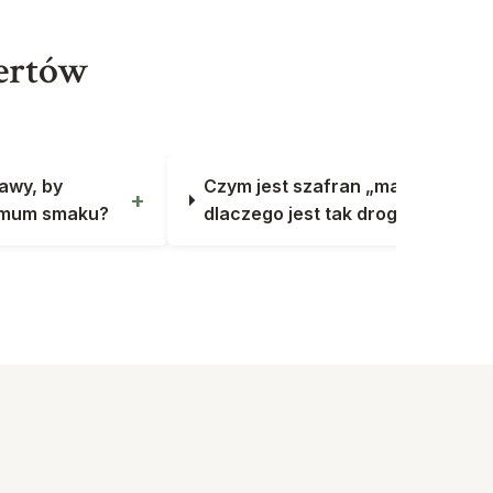
pertów
rawy, by
Czym jest szafran „mancha” i
imum smaku?
dlaczego jest tak drogi?