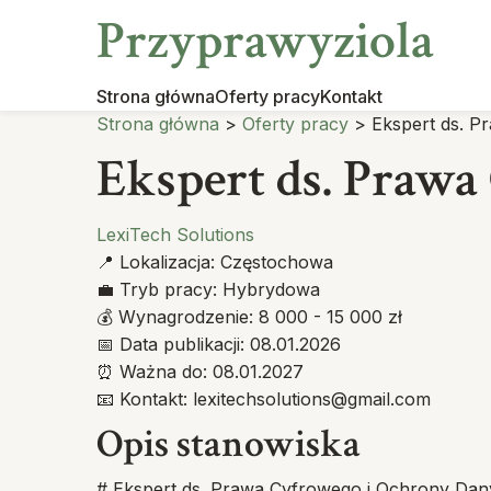
Przyprawyziola
Strona główna
Oferty pracy
Kontakt
Strona główna
>
Oferty pracy
>
Ekspert ds. 
Ekspert ds. Praw
LexiTech Solutions
📍
Lokalizacja:
Częstochowa
💼
Tryb pracy:
Hybrydowa
💰
Wynagrodzenie:
8 000 - 15 000 zł
📅
Data publikacji:
08.01.2026
⏰
Ważna do:
08.01.2027
📧
Kontakt:
lexitechsolutions@gmail.com
Opis stanowiska
# Ekspert ds. Prawa Cyfrowego i Ochrony Da