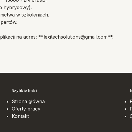
 - 15000 PLN brutto.
ub hybrydowy).
ictwa w szkoleniach.
spertów.
ikacji na adres: **
lexitechsolutions@gmail.com
**.
Szybkie linki
I
Strona główna
P
Oferty pracy
Kontakt